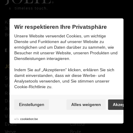
Kolisstraat 6
Wir respektieren Ihre Privatsphäre
3670 Oudsbergen
Belgium
Unsere Website verwendet Cookies, um wichtige
Dienste und Funktionen auf unserer Website zu
ermöglichen und um Daten darüber zu sammeln, wie
E
info@joliehandles.com
Besucher mit unserer Website, unseren Produkten und
Dienstleistungen interagieren.
JOLIE Kollektionen
Indem Sie auf „Akzeptieren“ klicken, erklären Sie sich
damit einverstanden, dass wir diese Werbe- und
Six Fois
Symm
Analysetools verwenden, und Sie stimmen unserer
Virge
A Symm
Cookie-Richtlinie zu.
Rieu
Lune
Dignity
One
Einstellungen
Alles weigeren
Akzeptier
Anvil
Carre
Ville
Cross
cookiebot.be
Evoke
Contour
Verve
Brute