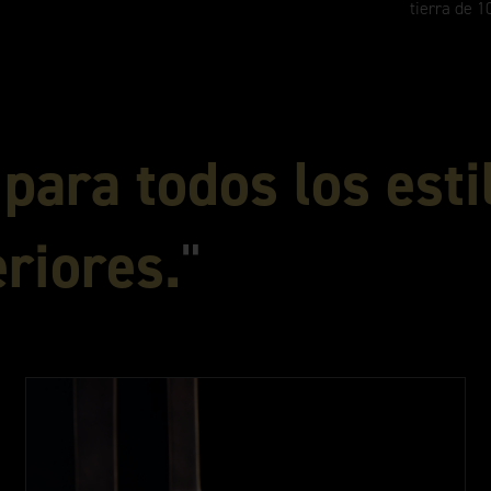
tierra de 
e
para todos los esti
eriores.
"