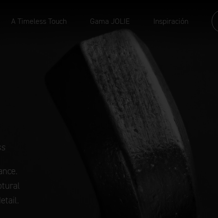
A Timeless Touch
Gama JOLIE
Inspiración
ss
ance.
ptural
etail.