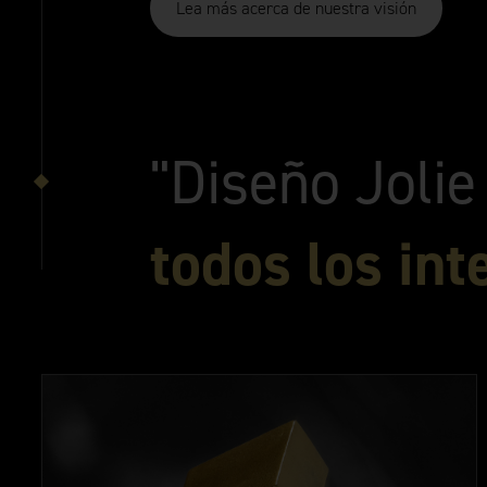
Lea más acerca de nuestra visión
"Diseño Joli
todos los int