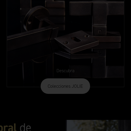
Descubra
Colecciones JOLIE
oral
de