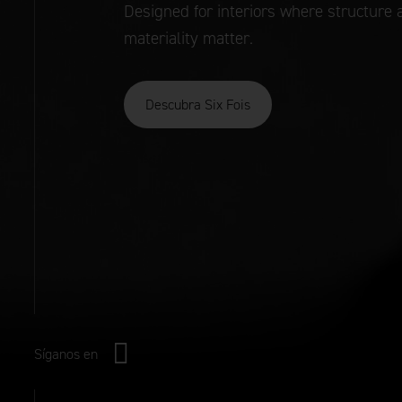
Designed for interiors where structure 
materiality matter.
Descubra Six Fois
Síganos en