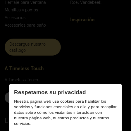
Herraje para ventana
Roel Vandebeek
Manillas y pomos
Accesorios
Inspiración
Accesorios para baño
Descargue nuestro
catálogo
A
Timeless
Touch
A
Timeless
Touch
Respetamos su privacidad
Contacte con nosotros aquí
Nuestra página web usa cookies para habilitar los
servicios y funciones esenciales en ella y para recopilar
datos sobre cómo los visitantes interactúan con
nuestra página web, nuestros productos y nuestros
servicios.