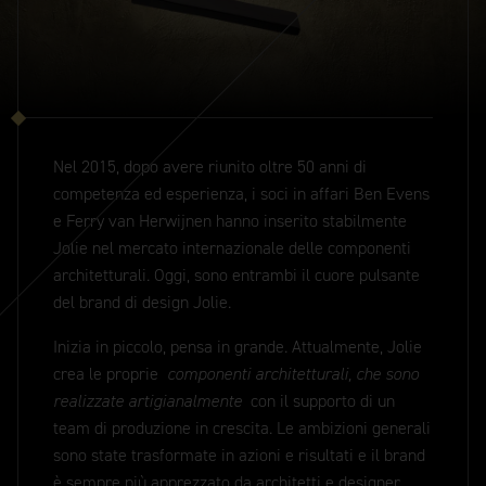
Nel 2015, dopo avere riunito oltre 50 anni di
competenza ed esperienza, i soci in affari Ben Evens
e Ferry van Herwijnen hanno inserito stabilmente
Jolie nel mercato internazionale delle componenti
architetturali.
Oggi, sono entrambi il cuore pulsante
del brand di design Jolie.
Inizia in piccolo, pensa in grande. Attualmente, Jolie
crea le proprie
componenti architetturali, che sono
realizzate artigianalmente
con il supporto di un
team di produzione in crescita. Le ambizioni generali
sono state trasformate in azioni e risultati e il brand
è sempre più apprezzato da architetti e designer