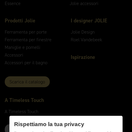
Essence
Jolie accessori
Prodotti Jolie
I designer JOLIE
Ferramenta per porte
Jolie Design
Ferramenta per finestre
Roel Vandebeek
Maniglie e pomelli
Accessori
Ispirazione
Accessori per il bagno
Scarica il catalogo
A
Timeless
Touch
A
Timeless
Touch
Rispettiamo la tua privacy
Contattaci qui