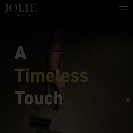
A
Timeless
Touch