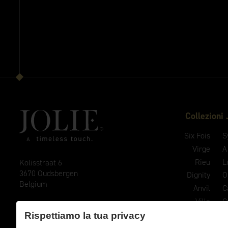
Collezioni
Six Fois
S
Virge
A
Rieu
L
Kolisstraat 6
3670 Oudsbergen
Dignity
O
Belgium
Anvil
C
Ville
C
E
info@joliehandles.com
Evoke
C
Rispettiamo la tua privacy
Verve
B