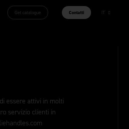
Get catalogue
Contatti
IT
i essere attivi in molti
tro servizio clienti in
joliehandles.com