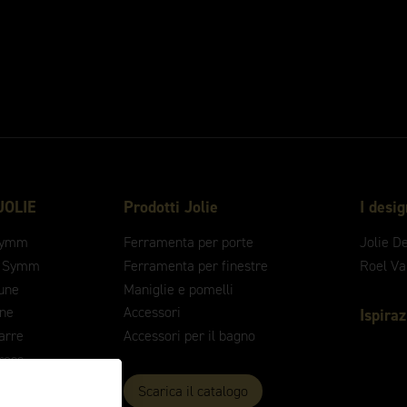
 JOLIE
Prodotti Jolie
I desi
ymm
Ferramenta per porte
Jolie D
 Symm
Ferramenta per finestre
Roel V
une
Maniglie e pomelli
ne
Accessori
Ispira
arre
Accessori per il bagno
ross
ontour
Scarica il catalogo
rute