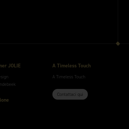
gner JOLIE
A
Timeless
Touch
esign
A
Timeless
Touch
andebeek
Contattaci qui
zione