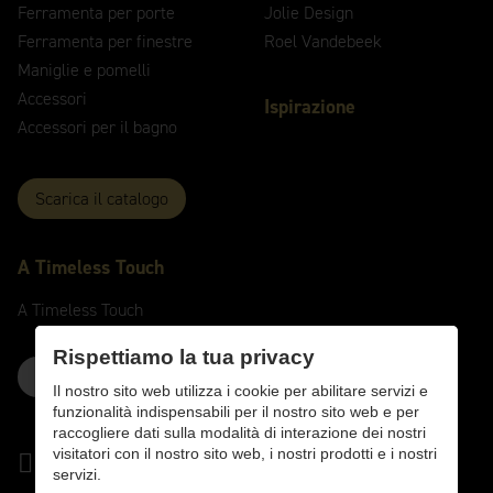
Ferramenta per porte
Jolie Design
Ferramenta per finestre
Roel Vandebeek
Maniglie e pomelli
Accessori
Ispirazione
Accessori per il bagno
Scarica il catalogo
A
Timeless
Touch
A
Timeless
Touch
Rispettiamo la tua privacy
Contattaci qui
Il nostro sito web utilizza i cookie per abilitare servizi e
funzionalità indispensabili per il nostro sito web e per
raccogliere dati sulla modalità di interazione dei nostri
visitatori con il nostro sito web, i nostri prodotti e i nostri
servizi.